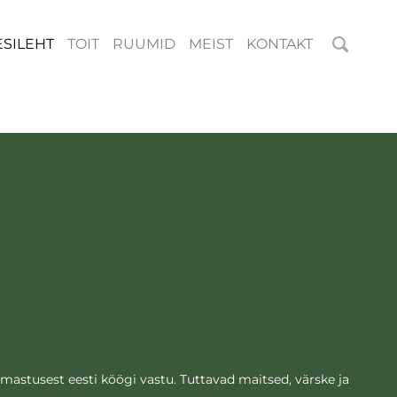
ESILEHT
TOIT
RUUMID
MEIST
KONTAKT
mastusest eesti köögi vastu. Tuttavad maitsed, värske ja