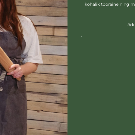
kohalik tooraine ning me
õdu
.