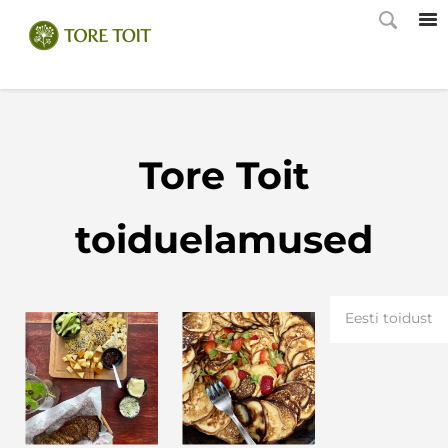
Tore Toit
toiduelamused
Eesti toidust